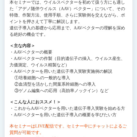
本セミナーでは、ウイルスベクターを初めて扱う方にも適し
た「アデノ随伴ウイルス（AAV）ベクター」について、その
特徴、作製方法、使用手順、さらに実験例を交えながら、ポ
イントを押さえて丁寧に解説します。
遺伝子導入の基礎から応用まで、AAVベクターの理解を深め
る絶好の機会です。
＜主な内容＞
・AAVベクターの概要
・AAVベクターの作製（目的遺伝子の挿入、ウイルス産生、
力価測定、ウイルス精製など）
・AAVベクターを用いた遺伝子導入実験実施例の解説
①培養細胞への一般的な導入
②血清型を活かした間葉系幹細胞への導入
③ゲノム編集への応用（高効率ノックイン）など
＜こんな人におススメ！＞
・これからAAVベクターを用いた遺伝子導入実験を始める方
・AAVベクターを用いた遺伝子導入の概要を学びたい方
本セミナーはLIVE配信です。セミナー中にチャットによるご
質問が可能です。