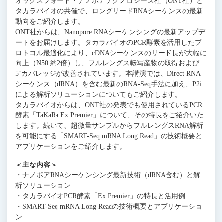
オックスフォード・ナノポアテクノロジーズ社（ONT社）と
タカラバイオの共催で、ロングリードRNAシーケンスの最新
動向をご紹介します。
ONT社からは、Nanopore RNAシーケンシングの最新アップデ
ートをお届けします。タカラバイオのPCR酵素を活用したプ
ロトコル最適化により、cDNAシーケンスのリード長が大幅に
向上（N50 約2倍）し、フルレングス転写産物の取得および
5’カバレッジが改善されています。本講演では、Direct RNA
シーケンス（dRNA）を含む最新のRNA-Seq手法に加え、P2i
による解析ソリューションについてもご紹介します。
タカラバイオからは、ONT社の発表でも使用されているPCR
酵素「TaKaRa Ex Premier」について、その特長をご紹介いた
します。続いて、超微量サンプルからフルレングスRNA解析
を可能にする「SMART-Seq mRNA Long Read」の技術概要と
アプリケーションをご紹介します。
＜主な内容＞
・ナノポアRNAシーケンシング最新技術（dRNA含む）と解
析ソリューション
・タカラバイオPCR酵素「Ex Premier」の特長と活用例
・SMART-Seq mRNA Long Readの技術概要とアプリケーショ
ン