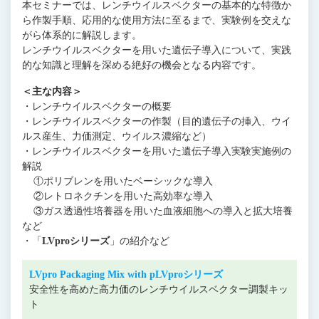
本セミナーでは、レンチウイルスベクターの基本的な特徴か
ら作製手順、応用的な使用方法に至るまで、実験例を交えな
がら体系的に解説します。
レンチウイルスベクターを用いた遺伝子導入について、実践
的な知識と理解を深める絶好の機会となる内容です。
＜主な内容＞
・レンチウイルスベクターの概要
・レンチウイルスベクターの作製（目的遺伝子の挿入、ウイ
ルス産生、力価測定、ウイルス濃縮など）
・レンチウイルスベクターを用いた遺伝子導入実験実施例の
解説
①ポリブレンを用いたベーシックな導入
②レトロネクチンを用いた高効率な導入
③ガス透過性培養器を用いた血液細胞への導入と拡大培養
など
・「
LVproシリーズ
」の紹介など
LVpro Packaging Mix with pLVproシリーズ
安全性を高めた高力価のレンチウイルスベクター調製キッ
ト